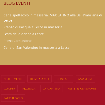
BLOG EVENTI
Cena spettacolo in masseria: MAX LATINO alla Bella’mbriana di
Lecce
Pranzo di Pasqua a Lecce in masseria
Festa della donna a Lecce
Prima Comunione
Cena di San Valentino in masseria a Lecce
BLOG EVENTI
DOVE SIAMO
CONTATTI
MASSERIA
CUCINA
PIZZERIA
LA CANTINA
FESTE & CERIMONIE
PARCHEGGIO