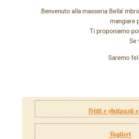
.Benvenuto alla masseria Bella’ mbri
mangiare p
Ti proponiamo port
Se 
Saremo feli
Fritti e Antipasti e
Taglieri