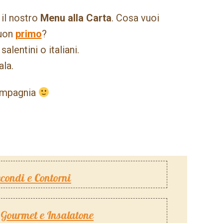
 il nostro
Menu alla Carta
. Cosa vuoi
buon
primo
?
salentini o italiani.
ala.
compagnia
condi e Contorni
Gourmet e Insalatone