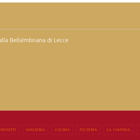
lla Bella’mbriana di Lecce
ONTATTI
MASSERIA
CUCINA
PIZZERIA
LA CANTINA