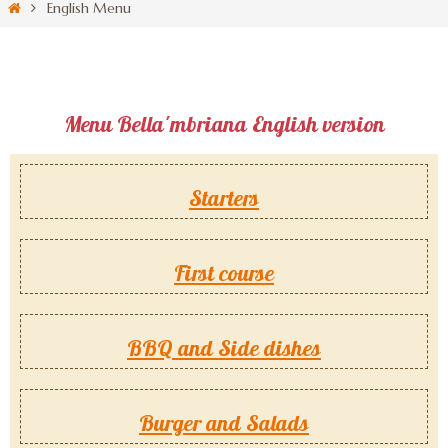
English Menu
Menu Bella'mbriana English version
Starters
First course
BBQ and Side dishes
Burger and Salads