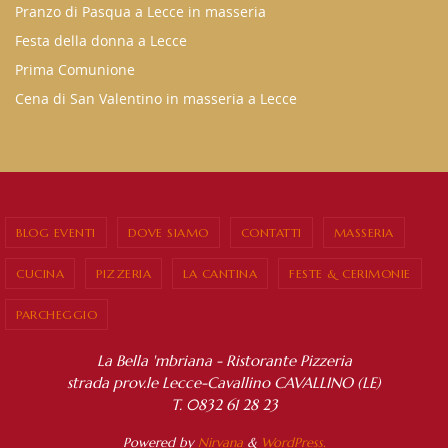
Pranzo di Pasqua a Lecce in masseria
Festa della donna a Lecce
Prima Comunione
Cena di San Valentino in masseria a Lecce
BLOG EVENTI
DOVE SIAMO
CONTATTI
MASSERIA
CUCINA
PIZZERIA
LA CANTINA
FESTE & CERIMONIE
PARCHEGGIO
La Bella 'mbriana - Ristorante Pizzeria
strada prov.le Lecce-Cavallino CAVALLINO (LE)
T. 0832 61 28 23
Powered by
Nirvana
&
WordPress.