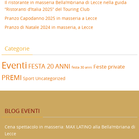
Il ristorante in masseria Bella’mbriana di Lecce nella guida
“Ristoranti d’Italia 2025” del Touring Club
Pranzo Capodanno 2025 in masseria a Lecce
Pranzo di Natale 2024 in masseria, a Lecce
Categorie
Eventi
FESTA 20 ANNI
Feste private
festa 30 anni
PREMI
Sport
Uncategorized
BLOG EVENTI
Cena spettacolo in masseria: MAX LATINO alla Bella’mbriana di
Lecce