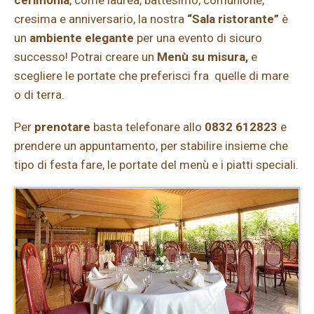
cerimonia
, come laurea, battesimo, comunione,
cresima e anniversario, la nostra
“Sala ristorante”
è
un
ambiente elegante
per una evento di sicuro
successo! Potrai creare un
Menù su misura,
e
scegliere le portate che preferisci fra quelle di mare
o di terra.
Per
prenotare
basta telefonare allo
0832 612823
e
prendere un appuntamento, per stabilire insieme che
tipo di festa fare, le portate del menù e i piatti speciali.