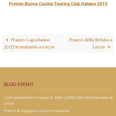
Premio Buona Cucina Touring Club Italiano 2019
Pranzo Capodanno
Pranzo della Befana a
2025 in masseria a Lecce
Lecce
BLOG EVENTI
Cena spettacolo in masseria: MAX LATINO alla Bella’mbriana di
Lecce
Pranzo di Pasqua a Lecce in masseria