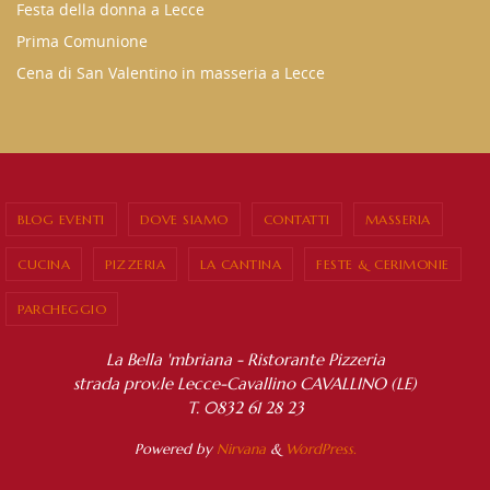
Festa della donna a Lecce
Prima Comunione
Cena di San Valentino in masseria a Lecce
BLOG EVENTI
DOVE SIAMO
CONTATTI
MASSERIA
CUCINA
PIZZERIA
LA CANTINA
FESTE & CERIMONIE
PARCHEGGIO
La Bella 'mbriana - Ristorante Pizzeria
strada prov.le Lecce-Cavallino CAVALLINO (LE)
T. 0832 61 28 23
Powered by
Nirvana
&
WordPress.