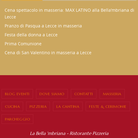
Cena spettacolo in masseria: MAX LATINO alla Bella’mbriana di
Lecce
Pranzo di Pasqua a Lecce in masseria
Festa della donna a Lecce
Prima Comunione
Cena di San Valentino in masseria a Lecce
BLOG EVENTI
DOVE SIAMO
CONTATTI
MASSERIA
CUCINA
PIZZERIA
LA CANTINA
FESTE & CERIMONIE
PARCHEGGIO
La Bella 'mbriana - Ristorante Pizzeria