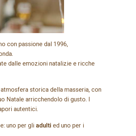
amo con passione dal 1996,
conda.
nate dalle emozioni natalizie e ricche
 atmosfera storica della masseria, con
tuo Natale arricchendolo di gusto. I
pori autentici.
e: uno per gli
adulti
ed uno per i