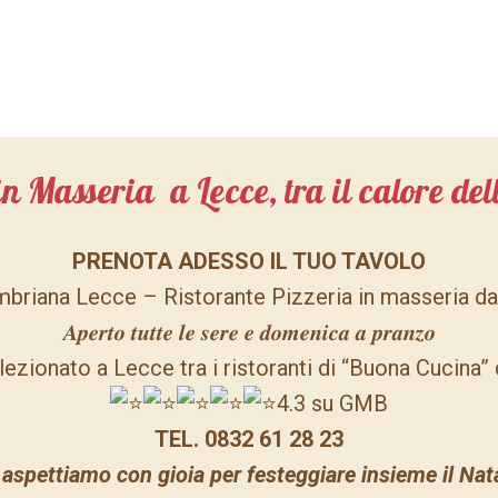
in Masseria a Lecce, tra il calore del
PRENOTA ADESSO IL TUO TAVOLO
mbriana Lecce – Ristorante Pizzeria in masseria d
𝑨𝒑𝒆𝒓𝒕𝒐 𝒕𝒖𝒕𝒕𝒆 𝒍𝒆 𝒔𝒆𝒓𝒆 𝒆 𝒅𝒐𝒎𝒆𝒏𝒊𝒄𝒂 𝒂 𝒑𝒓𝒂𝒏𝒛𝒐
ezionato a Lecce tra i ristoranti di “Buona Cucina” 
4.3 su GMB
TEL.
0832 61 28 23
 aspettiamo con gioia per festeggiare insieme il Nat