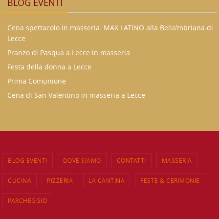
BLOG EVENTI
Cena spettacolo in masseria: MAX LATINO alla Bella’mbriana di
Lecce
Pranzo di Pasqua a Lecce in masseria
Festa della donna a Lecce
Prima Comunione
Cena di San Valentino in masseria a Lecce
BLOG EVENTI
DOVE SIAMO
CONTATTI
MASSERIA
CUCINA
PIZZERIA
LA CANTINA
FESTE & CERIMONIE
PARCHEGGIO