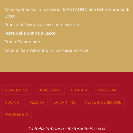
Cena spettacolo in masseria: MAX LATINO alla Bella’mbriana di
Lecce
Pranzo di Pasqua a Lecce in masseria
Festa della donna a Lecce
Prima Comunione
Cena di San Valentino in masseria a Lecce
BLOG EVENTI
DOVE SIAMO
CONTATTI
MASSERIA
CUCINA
PIZZERIA
LA CANTINA
FESTE & CERIMONIE
PARCHEGGIO
La Bella 'mbriana - Ristorante Pizzeria