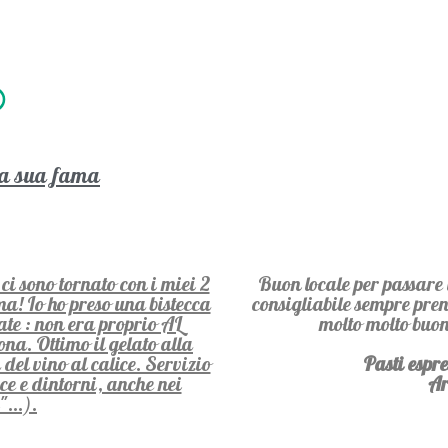
lla sua fama
ci sono tornato con i miei 2
Buon locale per passare 
ma! Io ho preso una bistecca
consigliabile sempre pren
te : non era proprio AL
molto molto buon
a. Ottimo il gelato alla
del vino al calice. Servizio
Pasti espre
e e dintorni, anche nei
Ar
"...).