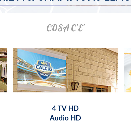
COSA C'E'
4 TV HD
Audio HD