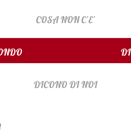
COSA NON C'E'
FONDO
DI
DICONO DI NOI