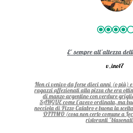
E' sempre all'altezza de
v_ino17
Non ci venivo da forse dieci anni (o più) e 
ragazzi affezionati alla pizza che era otti
di manzo argentino con verdure griglia
SANGUE come l'avevo ordinata, ma buon
nocciola di Pizzo Calabro e buona la scelta 
OTTIMO (cosa non certo comune a Lecc
ristoranti "blasonati