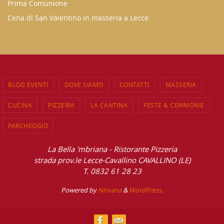
Prima Comunione
Cena di San Valentino in masseria a Lecce
BLOG EVENTI
DOVE SIAMO
CONTATTI
MASSERIA
CUCINA
PIZZERIA
LA CANTINA
FESTE & CERIMONIE
PARCHEGGIO
La Bella 'mbriana - Ristorante Pizzeria
strada prov.le Lecce-Cavallino CAVALLINO (LE)
T. 0832 61 28 23
Powered by
Nirvana
&
WordPress.